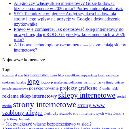
Allegro czy własny sklep internetowy? Gdzie budować
biznes e-commerce w 2026 roku? Porównanie opłacalności.
SEO Techniczne w pigułce: Audyt szybkości ładowania
strony i jego wpływ na pozycję w Google i doświadczenie
użytkownika
Prawo w e-commerce: Jak dostosować sklep internetowy do
nowych regulacji RODO i dyrektyw konsumenckich w 2026
roku?
AI i nowe technologie w e-commerce — jak zmieniają sklepy
internetowe?
Najnowsze komentarze
Tagi
bezpieczeństwo
adwords
ai
alle
biuro
blog
certyfikaty
copywriting
flash
kampanie
logo
logotyp
naming
społeczne
katalog
marketing polityczny
nazwa firmy
opineo
projekty graficzne
pozycjonowanie
portale internetowe
r5 studio
rekla
sklepy internetowe
sklep internetowy
reklama
social
strony internetowe
strony www
media
szablony allegro
użyteczność stron internetowych
wizytówki
ulotki
z
życia firmy
życzenia
«
Jak zwiększyć własne bezpieczeństwo w sieci?