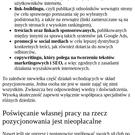
użytkowników internetu,
link-buildingu,
czyli publikacji odnośników wewnątrz strony
(w celu sprawnego poruszania się po wybranych
podstronach), a także na zewnątrz (linki zamieszczane są na
innych stronach z wysokim rankingiem),
treściach oraz linkach sponsorowanych,
publikowanych
między innymi za sprawą takich systemów jak Google Ads,
promocji w social mediach
w celu lepszej dystrybucji
konkretnych treści, jak również dotarcia do nowych
odbiorców,
copywritingu, który polega na tworzeniu tekstów
marketingowych i SEO,
a więc zgodnych z zasadami
działania wyszukiwarek internetowych.
To zaledwie niewielka część działań wchodzących w skład
pozycjonowania. Jedna osoba nie jest w stanie zająć się nimi
wszystkim. Zwłaszcza bez odpowiedniej wiedzy i doświadczenia.
Wysoką skuteczność zapewni wyłącznie współpraca specjalistów z
różnych dziedzin.
Poświęcanie własnej pracy na rzecz
pozycjonowania jest nieopłacalne
Nawet jeśli się uprzesz i postanowisz spróbować swoich sił (lub po