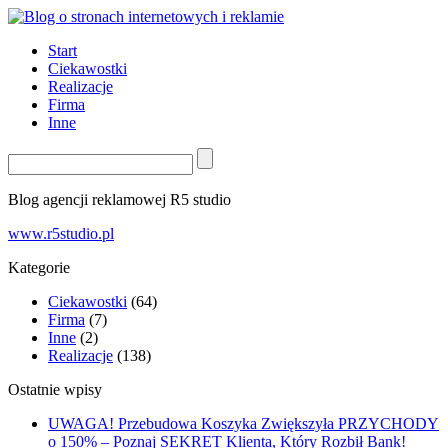
Start
Ciekawostki
Realizacje
Firma
Inne
Blog agencji reklamowej R5 studio
www.r5studio.pl
Kategorie
Ciekawostki
(64)
Firma
(7)
Inne
(2)
Realizacje
(138)
Ostatnie wpisy
UWAGA! Przebudowa Koszyka Zwiększyła PRZYCHODY
o 150% – Poznaj SEKRET Klienta, Który Rozbił Bank!