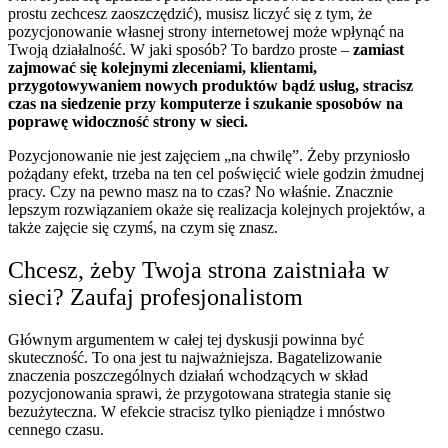
prostu zechcesz zaoszczędzić), musisz liczyć się z tym, że
pozycjonowanie własnej strony internetowej może wpłynąć na
Twoją działalność. W jaki sposób? To bardzo proste –
zamiast
zajmować się kolejnymi zleceniami, klientami,
przygotowywaniem nowych produktów bądź usług, stracisz
czas na siedzenie przy komputerze i szukanie sposobów na
poprawę widoczność strony w sieci.
Pozycjonowanie nie jest zajęciem „na chwilę”. Żeby przyniosło
pożądany efekt, trzeba na ten cel poświęcić wiele godzin żmudnej
pracy. Czy na pewno masz na to czas? No właśnie. Znacznie
lepszym rozwiązaniem okaże się realizacja kolejnych projektów, a
także zajęcie się czymś, na czym się znasz.
Chcesz, żeby Twoja strona zaistniała w
sieci? Zaufaj profesjonalistom
Głównym argumentem w całej tej dyskusji powinna być
skuteczność. To ona jest tu najważniejsza. Bagatelizowanie
znaczenia poszczególnych działań wchodzących w skład
pozycjonowania sprawi, że przygotowana strategia stanie się
bezużyteczna. W efekcie stracisz tylko pieniądze i mnóstwo
cennego czasu.